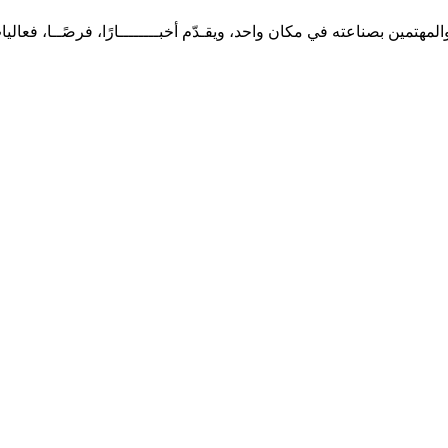
تمين بصناعته في مكان واحد، ويقـدّم أخبــــــــارًا، فرصًــا، فعاليا