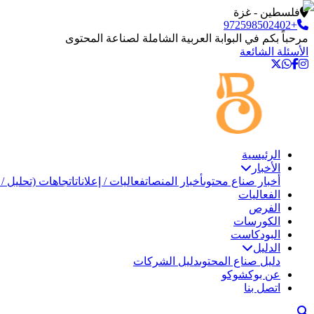
فلسطين - غزة
+972598502402
مرحباً بكم في البوابة العربية الشاملة لصناعة المحتوى
الأسئلة الشائعة
الرئيسية
الأخبار
أخبار صناع محتوى
أخبار المنصات
فعاليات / إعلانات
اتجاهات (تحليل / 
الفعاليات
الفرص
الكورسات
البودكاست
الدليل
دليل صناع المحتوى
دليل الشركات
عن بوكشوكو
اتصل بنا