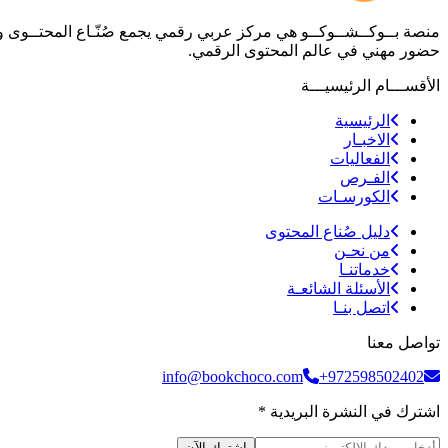
منصة
بــوكــشــوكــو
هي مركز عربي رقمي يجمع صُنّـاع المحتــوى والمه
حضور مهني في عالم المحتوى الرقمي.
الأقســـام الرئيسيـــة
الرئيسية
الاخبـار
الفعاليات
الفـرص
الكورسـات
دليل صُناع المحتوى
من نحـن
خدماتنـا
الأسئلة الشائعـة
اتصل بنـا
تواصل معنا
info@bookchoco.com
+972598502402
اشترك في النشرة البريدية *
اشترك الآن