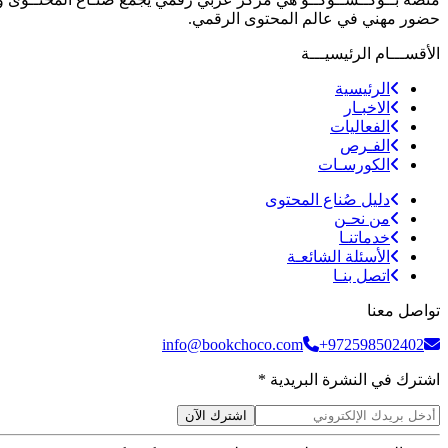
حضور مهني في عالم المحتوى الرقمي.
الأقســـام الرئيسيـــة
الرئيسية
الاخبـار
الفعاليات
الفـرص
الكورسـات
دليل صُناع المحتوى
من نحـن
خدماتنـا
الأسئلة الشائعـة
اتصل بنـا
تواصل معنا
info@bookchoco.com
+972598502402
اشترك في النشرة البريدية *
اشترك الآن