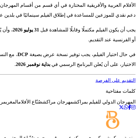
الأفلام العربية والأفريقية المختارة في أي قسم من أقسام المهرجان 
دعم نقدي للموزعين للمساعدة في إطلاق الفيلم سينمائيًا في بلدين على 
يجب أن يكون الفيلم مكتملًا وقابلًا للمشاهدة قبل
31 يوليو 2026
، وأن ي
أو الفرنسية عند التقديم.
في حال اختيار الفيلم، يجب توفير نسخة عرض بصيغة
DCP
، مع النس
الاختيار، على أن يُعلن البرنامج الرسمي في
بداية نوفمبر 2026
.
التقديم على الفرصة
كلمات مفتاحية
المهرجان الدولي للفيلم بمراكش
مهرجان مراكش
صُنّاع الأفلام
المغرب
مر
منصة
بــوكــشــوكــو
هي مركز عربي رقمي يجمع صُنّـاع المحتــوى والمه