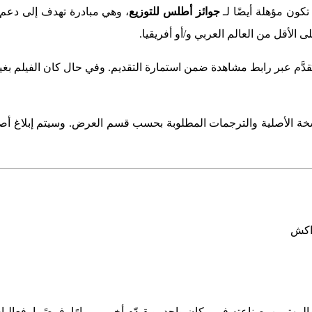
تكون مؤهلة أيضًا لـ
جوائز أطلس للتوزيع
، وهي مبادرة تهدف إلى دعم ت
الأقل من العالم العربي و/أو أفريقيا.
ُقدَّم عبر رابط مشاهدة ضمن استمارة التقديم. وفي حال كان الفيلم بغير
خة الأصلية والترجمات المطلوبة بحسب قسم العرض. وسيتم إبلاغ أصحاب
اكش
تمين بصناعته في مكان واحد، ويقـدّم أخبــــــــارًا، فرصًــا، فعاليا