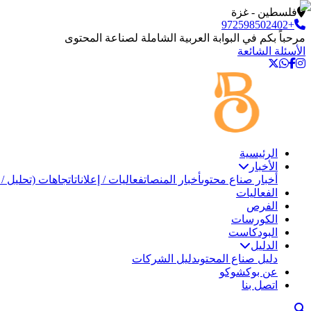
فلسطين - غزة
+972598502402
مرحباً بكم في البوابة العربية الشاملة لصناعة المحتوى
الأسئلة الشائعة
الرئيسية
الأخبار
أخبار صناع محتوى
أخبار المنصات
فعاليات / إعلانات
اتجاهات (تحليل / 
الفعاليات
الفرص
الكورسات
البودكاست
الدليل
دليل صناع المحتوى
دليل الشركات
عن بوكشوكو
اتصل بنا