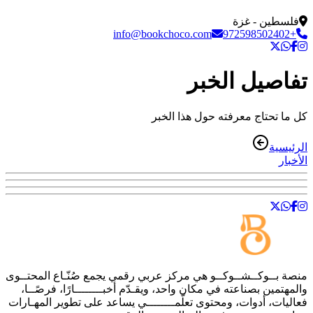
فلسطين - غزة
info@bookchoco.com
+972598502402
تفاصيل الخبر
كل ما تحتاج معرفته حول هذا الخبر
الرئيسية
الأخبار
منصة
بــوكــشــوكــو
هي مركز عربي رقمي يجمع صُنّـاع المحتــوى
والمهتمين بصناعته في مكان واحد، ويقـدّم أخبــــــــارًا، فرصًــا،
فعاليات، أدوات، ومحتوى تعلّمــــــــي يساعد على تطوير المهـارات