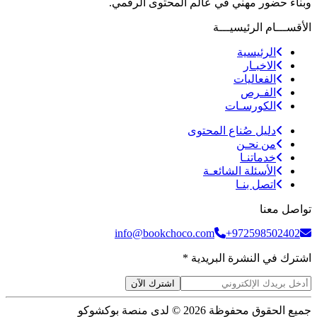
وبناء حضور مهني في عالم المحتوى الرقمي.
الأقســـام الرئيسيـــة
الرئيسية
الاخبـار
الفعاليات
الفـرص
الكورسـات
دليل صُناع المحتوى
من نحـن
خدماتنـا
الأسئلة الشائعـة
اتصل بنـا
تواصل معنا
info@bookchoco.com
+972598502402
اشترك في النشرة البريدية *
اشترك الآن
جميع الحقوق محفوظة 2026 © لدى منصة بوكشوكو