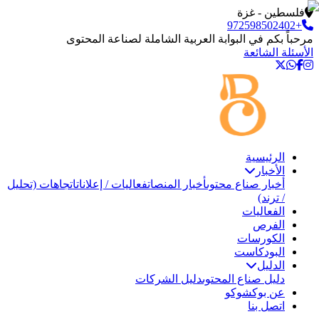
فلسطين - غزة
+972598502402
مرحباً بكم في البوابة العربية الشاملة لصناعة المحتوى
الأسئلة الشائعة
الرئيسية
الأخبار
أخبار صناع محتوى
أخبار المنصات
فعاليات / إعلانات
اتجاهات (تحليل
/ ترند)
الفعاليات
الفرص
الكورسات
البودكاست
الدليل
دليل صناع المحتوى
دليل الشركات
عن بوكشوكو
اتصل بنا