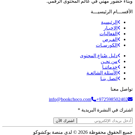
وبناء حضور مهني في عالم المحتوى الرقمي.
الأقســـام الرئيسيـــة
الرئيسية
الاخبـار
الفعاليات
الفـرص
الكورسـات
دليل صُناع المحتوى
من نحـن
خدماتنـا
الأسئلة الشائعـة
اتصل بنـا
تواصل معنا
info@bookchoco.com
+972598502402
اشترك في النشرة البريدية *
اشترك الآن
جميع الحقوق محفوظة 2026 © لدى منصة بوكشوكو