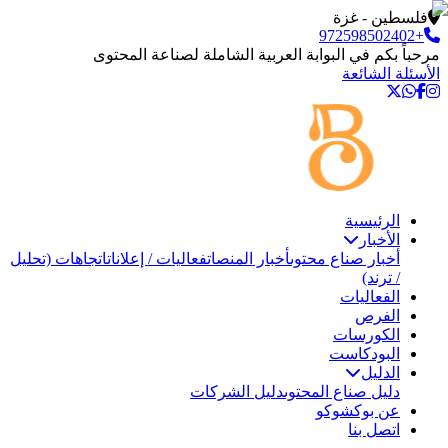
فلسطين - غزة
+972598502402
مرحباً بكم في البوابة العربية الشاملة لصناعة المحتوى
الأسئلة الشائعة
الرئيسية
الأخبار
أخبار صناع محتوى
أخبار المنصات
فعاليات / إعلانات
اتجاهات (تحليل
/ ترند)
الفعاليات
الفرص
الكورسات
البودكاست
الدليل
دليل صناع المحتوى
دليل الشركات
عن بوكشوكو
اتصل بنا