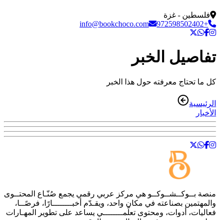
فلسطين - غزة
info@bookchoco.com
+972598502402
تفاصيل الخبر
كل ما تحتاج معرفته حول هذا الخبر
الرئيسية
الأخبار
منصة
بــوكــشــوكــو
هي مركز عربي رقمي يجمع صُنّـاع المحتــوى
والمهتمين بصناعته في مكان واحد، ويقـدّم أخبــــــــارًا، فرصًــا،
فعاليات، أدوات، ومحتوى تعلّمــــــــي يساعد على تطوير المهـارات