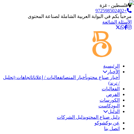
فلسطين - غزة
+972598502402
مرحباً بكم في البوابة العربية الشاملة لصناعة المحتوى
الأسئلة الشائعة
الرئيسية
الأخبار
أخبار صناع محتوى
أخبار المنصات
فعاليات / إعلانات
اتجاهات (تحليل
/ ترند)
الفعاليات
الفرص
الكورسات
البودكاست
الدليل
دليل صناع المحتوى
دليل الشركات
عن بوكشوكو
اتصل بنا