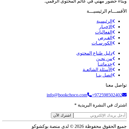
وبناء حضور مهني في عالم المحتوى الرقمي.
الأقســـام الرئيسيـــة
الرئيسية
الاخبـار
الفعاليات
الفـرص
الكورسـات
دليل صُناع المحتوى
من نحـن
خدماتنـا
الأسئلة الشائعـة
اتصل بنـا
تواصل معنا
info@bookchoco.com
+972598502402
اشترك في النشرة البريدية *
اشترك الآن
جميع الحقوق محفوظة 2026 © لدى منصة بوكشوكو