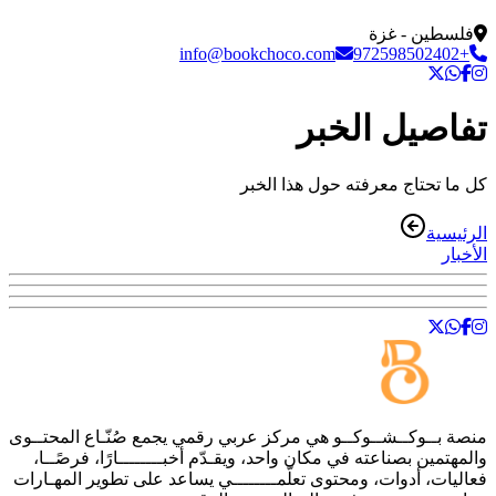
فلسطين - غزة
info@bookchoco.com
+972598502402
تفاصيل الخبر
كل ما تحتاج معرفته حول هذا الخبر
الرئيسية
الأخبار
منصة
بــوكــشــوكــو
هي مركز عربي رقمي يجمع صُنّـاع المحتــوى
والمهتمين بصناعته في مكان واحد، ويقـدّم أخبــــــــارًا، فرصًــا،
فعاليات، أدوات، ومحتوى تعلّمــــــــي يساعد على تطوير المهـارات