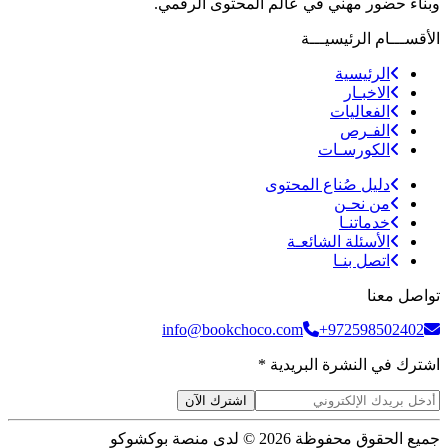
وبناء حضور مهني في عالم المحتوى الرقمي.
الأقســـام الرئيسيـــة
الرئيسية
الاخبـار
الفعاليات
الفـرص
الكورسـات
دليل صُناع المحتوى
من نحـن
خدماتنـا
الأسئلة الشائعـة
اتصل بنـا
تواصل معنا
info@bookchoco.com
+972598502402
اشترك في النشرة البريدية *
اشترك الآن
جميع الحقوق محفوظة 2026 © لدى منصة بوكشوكو