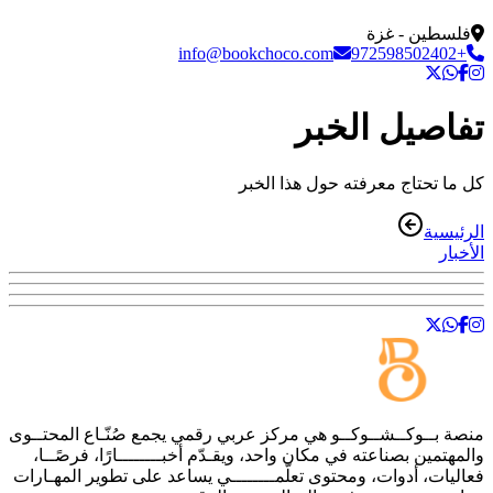
فلسطين - غزة
info@bookchoco.com
+972598502402
تفاصيل الخبر
كل ما تحتاج معرفته حول هذا الخبر
الرئيسية
الأخبار
منصة
بــوكــشــوكــو
هي مركز عربي رقمي يجمع صُنّـاع المحتــوى
والمهتمين بصناعته في مكان واحد، ويقـدّم أخبــــــــارًا، فرصًــا،
فعاليات، أدوات، ومحتوى تعلّمــــــــي يساعد على تطوير المهـارات