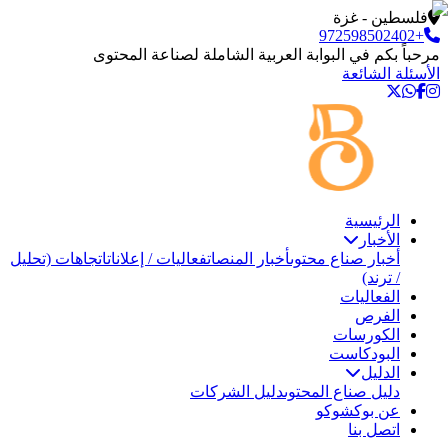
فلسطين - غزة
+972598502402
مرحباً بكم في البوابة العربية الشاملة لصناعة المحتوى
الأسئلة الشائعة
الرئيسية
الأخبار
أخبار صناع محتوى
أخبار المنصات
فعاليات / إعلانات
اتجاهات (تحليل
/ ترند)
الفعاليات
الفرص
الكورسات
البودكاست
الدليل
دليل صناع المحتوى
دليل الشركات
عن بوكشوكو
اتصل بنا