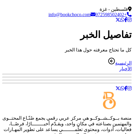
فلسطين - غزة
info@bookchoco.com
+972598502402
تفاصيل الخبر
كل ما تحتاج معرفته حول هذا الخبر
الرئيسية
الأخبار
منصة
بــوكــشــوكــو
هي مركز عربي رقمي يجمع صُنّـاع المحتــوى
والمهتمين بصناعته في مكان واحد، ويقـدّم أخبــــــــارًا، فرصًــا،
فعاليات، أدوات، ومحتوى تعلّمــــــــي يساعد على تطوير المهـارات