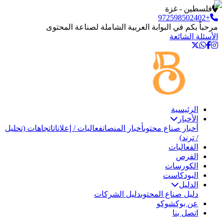
فلسطين - غزة
+972598502402
مرحباً بكم في البوابة العربية الشاملة لصناعة المحتوى
الأسئلة الشائعة
الرئيسية
الأخبار
أخبار صناع محتوى
أخبار المنصات
فعاليات / إعلانات
اتجاهات (تحليل
/ ترند)
الفعاليات
الفرص
الكورسات
البودكاست
الدليل
دليل صناع المحتوى
دليل الشركات
عن بوكشوكو
اتصل بنا