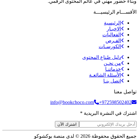
وبناء حضور مهني في عالم المحتوى الرقمي.
الأقســـام الرئيسيـــة
الرئيسية
الاخبـار
الفعاليات
الفـرص
الكورسـات
دليل صُناع المحتوى
من نحـن
خدماتنـا
الأسئلة الشائعـة
اتصل بنـا
تواصل معنا
info@bookchoco.com
+972598502402
اشترك في النشرة البريدية *
اشترك الآن
جميع الحقوق محفوظة 2026 © لدى منصة بوكشوكو