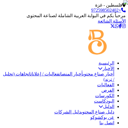
فلسطين - غزة
+972598502402
مرحباً بكم في البوابة العربية الشاملة لصناعة المحتوى
الأسئلة الشائعة
الرئيسية
الأخبار
أخبار صناع محتوى
أخبار المنصات
فعاليات / إعلانات
اتجاهات (تحليل
/ ترند)
الفعاليات
الفرص
الكورسات
البودكاست
الدليل
دليل صناع المحتوى
دليل الشركات
عن بوكشوكو
اتصل بنا