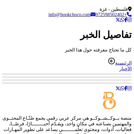
فلسطين - غزة
info@bookchoco.com
+972598502402
تفاصيل الخبر
كل ما تحتاج معرفته حول هذا الخبر
الرئيسية
الأخبار
منصة
بــوكــشــوكــو
هي مركز عربي رقمي يجمع صُنّـاع المحتــوى
والمهتمين بصناعته في مكان واحد، ويقـدّم أخبــــــــارًا، فرصًــا،
فعاليات، أدوات، ومحتوى تعلّمــــــــي يساعد على تطوير المهـارات