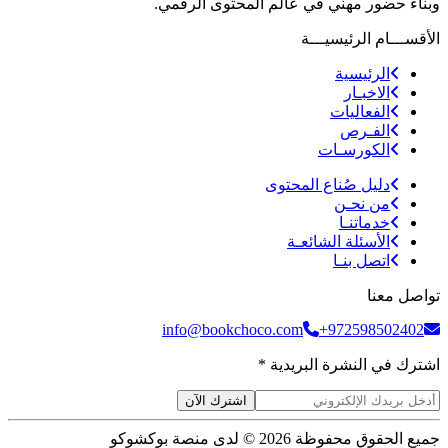
وبناء حضور مهني في عالم المحتوى الرقمي.
الأقســـام الرئيسيـــة
الرئيسية
الاخبـار
الفعاليات
الفـرص
الكورسـات
دليل صُناع المحتوى
من نحـن
خدماتنـا
الأسئلة الشائعـة
اتصل بنـا
تواصل معنا
info@bookchoco.com
+972598502402
اشترك في النشرة البريدية *
اشترك الآن
جميع الحقوق محفوظة 2026 © لدى منصة بوكشوكو