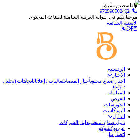
فلسطين - غزة
+972598502402
مرحباً بكم في البوابة العربية الشاملة لصناعة المحتوى
الأسئلة الشائعة
الرئيسية
الأخبار
أخبار صناع محتوى
أخبار المنصات
فعاليات / إعلانات
اتجاهات (تحليل
/ ترند)
الفعاليات
الفرص
الكورسات
البودكاست
الدليل
دليل صناع المحتوى
دليل الشركات
عن بوكشوكو
اتصل بنا