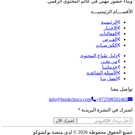
وبناء حضور مهني في عالم المحتوى الرقمي.
الأقســـام الرئيسيـــة
الرئيسية
الاخبـار
الفعاليات
الفـرص
الكورسـات
دليل صُناع المحتوى
من نحـن
خدماتنـا
الأسئلة الشائعـة
اتصل بنـا
تواصل معنا
info@bookchoco.com
+972598502402
اشترك في النشرة البريدية *
اشترك الآن
جميع الحقوق محفوظة 2026 © لدى منصة بوكشوكو