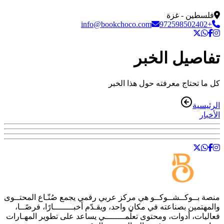
فلسطين - غزة
info@bookchoco.com
+972598502402
تفاصيل الخبر
كل ما تحتاج معرفته حول هذا الخبر
الرئيسية
الأخبار
منصة
بــوكــشــوكــو
هي مركز عربي رقمي يجمع صُنّـاع المحتــوى
والمهتمين بصناعته في مكان واحد، ويقـدّم أخبــــــــارًا، فرصًــا،
فعاليات، أدوات، ومحتوى تعلّمــــــــي يساعد على تطوير المهـارات