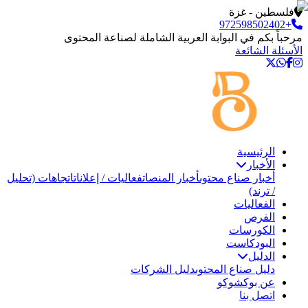
فلسطين - غزة
+972598502402
مرحباً بكم في البوابة العربية الشاملة لصناعة المحتوى
الأسئلة الشائعة
الرئيسية
الأخبار
أخبار صناع محتوى
أخبار المنصات
فعاليات / إعلانات
اتجاهات (تحليل
/ ترند)
الفعاليات
الفرص
الكورسات
البودكاست
الدليل
دليل صناع المحتوى
دليل الشركات
عن بوكشوكو
اتصل بنا