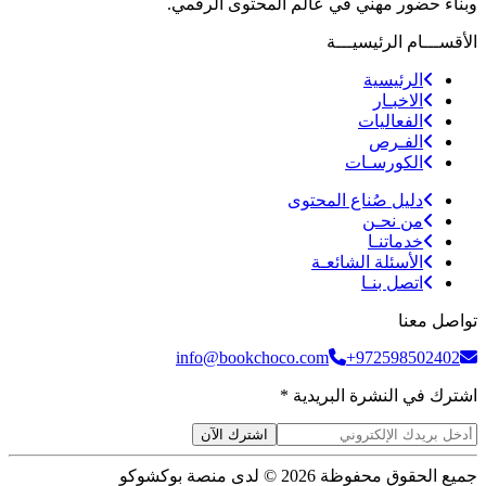
وبناء حضور مهني في عالم المحتوى الرقمي.
الأقســـام الرئيسيـــة
الرئيسية
الاخبـار
الفعاليات
الفـرص
الكورسـات
دليل صُناع المحتوى
من نحـن
خدماتنـا
الأسئلة الشائعـة
اتصل بنـا
تواصل معنا
info@bookchoco.com
+972598502402
اشترك في النشرة البريدية *
اشترك الآن
جميع الحقوق محفوظة 2026 © لدى منصة بوكشوكو