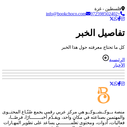
فلسطين - غزة
info@bookchoco.com
+972598502402
تفاصيل الخبر
كل ما تحتاج معرفته حول هذا الخبر
الرئيسية
الأخبار
منصة
بــوكــشــوكــو
هي مركز عربي رقمي يجمع صُنّـاع المحتــوى
والمهتمين بصناعته في مكان واحد، ويقـدّم أخبــــــــارًا، فرصًــا،
فعاليات، أدوات، ومحتوى تعلّمــــــــي يساعد على تطوير المهـارات