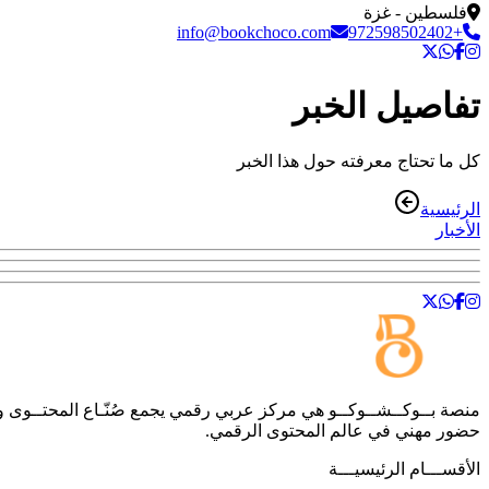
فلسطين - غزة
info@bookchoco.com
+972598502402
تفاصيل الخبر
كل ما تحتاج معرفته حول هذا الخبر
الرئيسية
الأخبار
منصة
بــوكــشــوكــو
هي مركز عربي رقمي يجمع صُنّـاع المحتــوى والمه
حضور مهني في عالم المحتوى الرقمي.
الأقســـام الرئيسيـــة