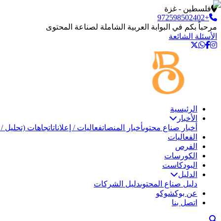
فلسطين - غزة
+972598502402
مرحباً بكم في البوابة العربية الشاملة لصناعة المحتوى
الأسئلة الشائعة
الرئيسية
الأخبار
أخبار صناع محتوى
أخبار المنصات
فعاليات / إعلانات
اتجاهات (تحليل / 
الفعاليات
الفرص
الكورسات
البودكاست
الدليل
دليل صناع المحتوى
دليل الشركات
عن بوكشوكو
اتصل بنا