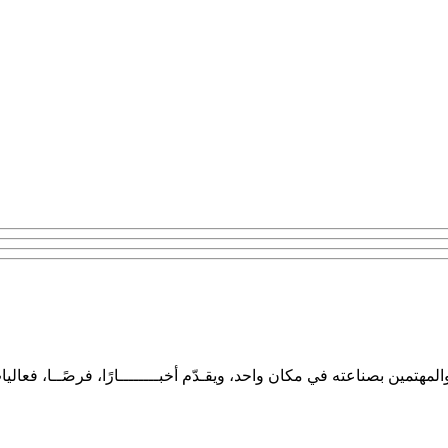
تمين بصناعته في مكان واحد، ويقـدّم أخبــــــــارًا، فرصًــا، فعاليا