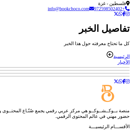
فلسطين - غزة
info@bookchoco.com
+972598502402
تفاصيل الخبر
كل ما تحتاج معرفته حول هذا الخبر
الرئيسية
الأخبار
منصة
بــوكــشــوكــو
هي مركز عربي رقمي يجمع صُنّـاع المحتــوى والمه
حضور مهني في عالم المحتوى الرقمي.
الأقســـام الرئيسيـــة