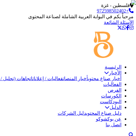
فلسطين - غزة
+972598502402
مرحباً بكم في البوابة العربية الشاملة لصناعة المحتوى
الأسئلة الشائعة
الرئيسية
الأخبار
أخبار صناع محتوى
أخبار المنصات
فعاليات / إعلانات
اتجاهات (تحليل / 
الفعاليات
الفرص
الكورسات
البودكاست
الدليل
دليل صناع المحتوى
دليل الشركات
عن بوكشوكو
اتصل بنا