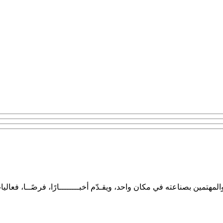
تمين بصناعته في مكان واحد، ويقـدّم أخبــــــــارًا، فرصًــا، فعاليا