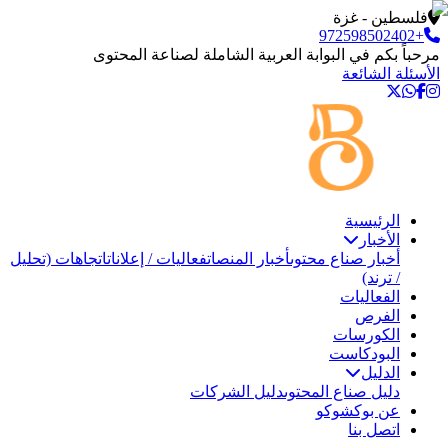
فلسطين - غزة
+972598502402
مرحباً بكم في البوابة العربية الشاملة لصناعة المحتوى
الأسئلة الشائعة
الرئيسية
الأخبار
أخبار صناع محتوى
أخبار المنصات
فعاليات / إعلانات
اتجاهات (تحليل
/ ترند)
الفعاليات
الفرص
الكورسات
البودكاست
الدليل
دليل صناع المحتوى
دليل الشركات
عن بوكشوكو
اتصل بنا