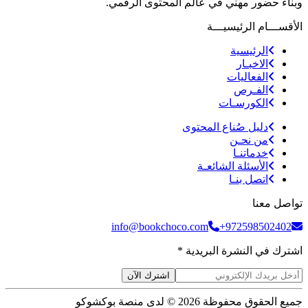
وبناء حضور مهني في عالم المحتوى الرقمي.
الأقســـام الرئيسيـــة
الرئيسية
الاخبـار
الفعاليات
الفـرص
الكورسـات
دليل صُناع المحتوى
من نحـن
خدماتنـا
الأسئلة الشائعـة
اتصل بنـا
تواصل معنا
info@bookchoco.com
+972598502402
اشترك في النشرة البريدية *
اشترك الآن
جميع الحقوق محفوظة 2026 © لدى منصة بوكشوكو