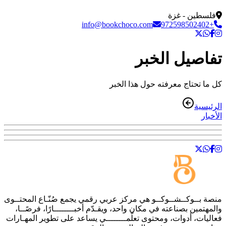
فلسطين - غزة
info@bookchoco.com
+972598502402
تفاصيل الخبر
كل ما تحتاج معرفته حول هذا الخبر
الرئيسية
الأخبار
منصة
بــوكــشــوكــو
هي مركز عربي رقمي يجمع صُنّـاع المحتــوى
والمهتمين بصناعته في مكان واحد، ويقـدّم أخبــــــــارًا، فرصًــا،
فعاليات، أدوات، ومحتوى تعلّمــــــــي يساعد على تطوير المهـارات