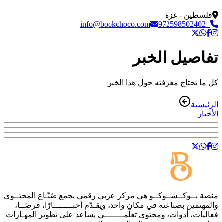
فلسطين - غزة
info@bookchoco.com
+972598502402
تفاصيل الخبر
كل ما تحتاج معرفته حول هذا الخبر
الرئيسية
الأخبار
منصة
بــوكــشــوكــو
هي مركز عربي رقمي يجمع صُنّـاع المحتــوى
والمهتمين بصناعته في مكان واحد، ويقـدّم أخبــــــــارًا، فرصًــا،
فعاليات، أدوات، ومحتوى تعلّمــــــــي يساعد على تطوير المهـارات