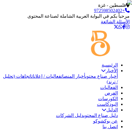
فلسطين - غزة
+972598502402
مرحباً بكم في البوابة العربية الشاملة لصناعة المحتوى
الأسئلة الشائعة
الرئيسية
الأخبار
أخبار صناع محتوى
أخبار المنصات
فعاليات / إعلانات
اتجاهات (تحليل
/ ترند)
الفعاليات
الفرص
الكورسات
البودكاست
الدليل
دليل صناع المحتوى
دليل الشركات
عن بوكشوكو
اتصل بنا