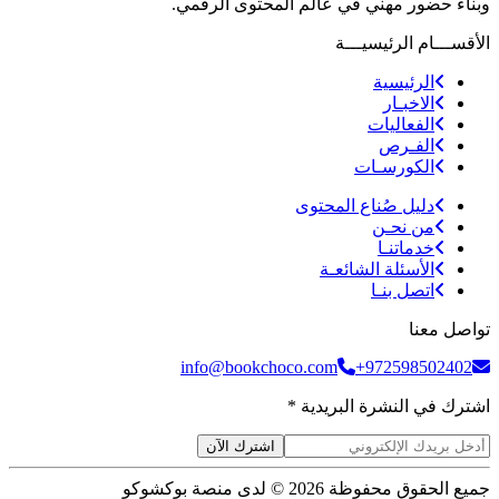
وبناء حضور مهني في عالم المحتوى الرقمي.
الأقســـام الرئيسيـــة
الرئيسية
الاخبـار
الفعاليات
الفـرص
الكورسـات
دليل صُناع المحتوى
من نحـن
خدماتنـا
الأسئلة الشائعـة
اتصل بنـا
تواصل معنا
info@bookchoco.com
+972598502402
اشترك في النشرة البريدية *
اشترك الآن
جميع الحقوق محفوظة 2026 © لدى منصة بوكشوكو