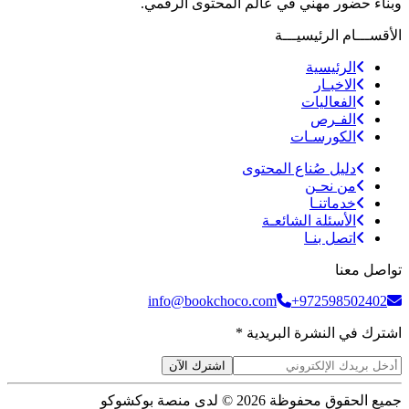
وبناء حضور مهني في عالم المحتوى الرقمي.
الأقســـام الرئيسيـــة
الرئيسية
الاخبـار
الفعاليات
الفـرص
الكورسـات
دليل صُناع المحتوى
من نحـن
خدماتنـا
الأسئلة الشائعـة
اتصل بنـا
تواصل معنا
info@bookchoco.com
+972598502402
اشترك في النشرة البريدية *
اشترك الآن
جميع الحقوق محفوظة 2026 © لدى منصة بوكشوكو