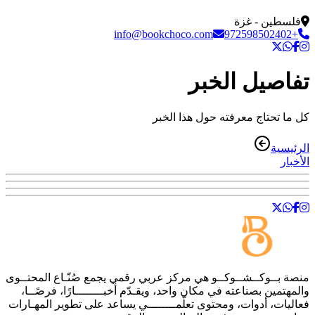
فلسطين - غزة
info@bookchoco.com
+972598502402
تفاصيل الخبر
كل ما تحتاج معرفته حول هذا الخبر
الرئيسية
الأخبار
منصة
بــوكــشــوكــو
هي مركز عربي رقمي يجمع صُنّـاع المحتــوى
والمهتمين بصناعته في مكان واحد، ويقـدّم أخبــــــــارًا، فرصًــا،
فعاليات، أدوات، ومحتوى تعلّمــــــــي يساعد على تطوير المهـارات