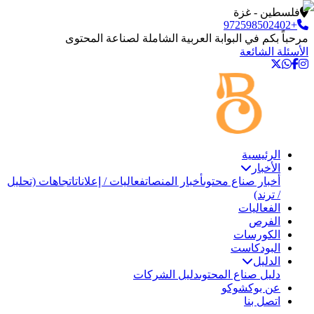
فلسطين - غزة
+972598502402
مرحباً بكم في البوابة العربية الشاملة لصناعة المحتوى
الأسئلة الشائعة
الرئيسية
الأخبار
أخبار صناع محتوى
أخبار المنصات
فعاليات / إعلانات
اتجاهات (تحليل
/ ترند)
الفعاليات
الفرص
الكورسات
البودكاست
الدليل
دليل صناع المحتوى
دليل الشركات
عن بوكشوكو
اتصل بنا