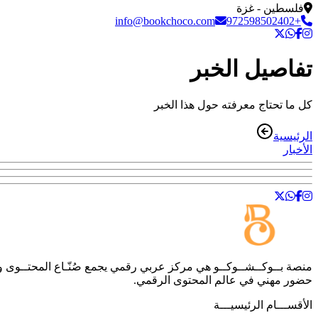
فلسطين - غزة
info@bookchoco.com
+972598502402
تفاصيل الخبر
كل ما تحتاج معرفته حول هذا الخبر
الرئيسية
الأخبار
منصة
بــوكــشــوكــو
هي مركز عربي رقمي يجمع صُنّـاع المحتــوى والمه
حضور مهني في عالم المحتوى الرقمي.
الأقســـام الرئيسيـــة