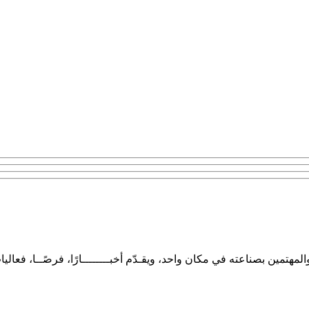
تمين بصناعته في مكان واحد، ويقـدّم أخبــــــــارًا، فرصًــا، فعاليا