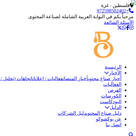
فلسطين - غزة
+972598502402
مرحباً بكم في البوابة العربية الشاملة لصناعة المحتوى
الأسئلة الشائعة
الرئيسية
الأخبار
أخبار صناع محتوى
أخبار المنصات
فعاليات / إعلانات
اتجاهات (تحليل / 
الفعاليات
الفرص
الكورسات
البودكاست
الدليل
دليل صناع المحتوى
دليل الشركات
عن بوكشوكو
اتصل بنا