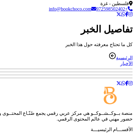
فلسطين - غزة
info@bookchoco.com
+972598502402
تفاصيل الخبر
كل ما تحتاج معرفته حول هذا الخبر
الرئيسية
الأخبار
منصة
بــوكــشــوكــو
هي مركز عربي رقمي يجمع صُنّـاع المحتــوى والمه
حضور مهني في عالم المحتوى الرقمي.
الأقســـام الرئيسيـــة