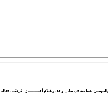
تمين بصناعته في مكان واحد، ويقـدّم أخبــــــــارًا، فرصًــا، فعاليا