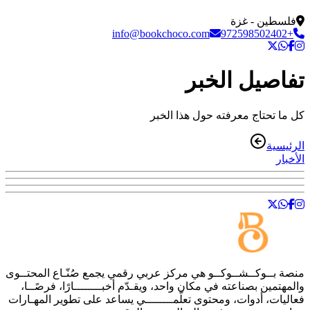
فلسطين - غزة
info@bookchoco.com
+972598502402
تفاصيل الخبر
كل ما تحتاج معرفته حول هذا الخبر
الرئيسية
الأخبار
منصة
بــوكــشــوكــو
هي مركز عربي رقمي يجمع صُنّـاع المحتــوى
والمهتمين بصناعته في مكان واحد، ويقـدّم أخبــــــــارًا، فرصًــا،
فعاليات، أدوات، ومحتوى تعلّمــــــــي يساعد على تطوير المهـارات