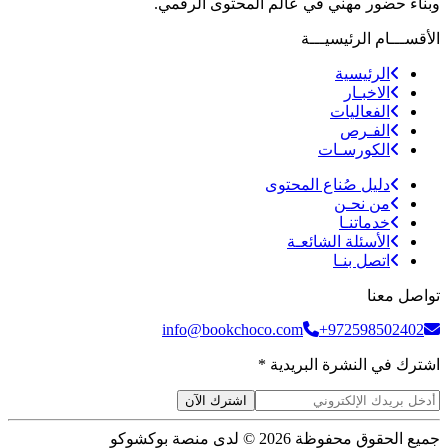
وبناء حضور مهني في عالم المحتوى الرقمي.
الأقســـام الرئيسيـــة
الرئيسية
الاخبـار
الفعاليات
الفـرص
الكورسـات
دليل صُناع المحتوى
من نحـن
خدماتنـا
الأسئلة الشائعـة
اتصل بنـا
تواصل معنا
info@bookchoco.com
+972598502402
اشترك في النشرة البريدية *
اشترك الآن
جميع الحقوق محفوظة 2026 © لدى منصة بوكشوكو