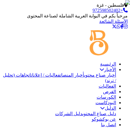
فلسطين - غزة
+972598502402
مرحباً بكم في البوابة العربية الشاملة لصناعة المحتوى
الأسئلة الشائعة
الرئيسية
الأخبار
أخبار صناع محتوى
أخبار المنصات
فعاليات / إعلانات
اتجاهات (تحليل
/ ترند)
الفعاليات
الفرص
الكورسات
البودكاست
الدليل
دليل صناع المحتوى
دليل الشركات
عن بوكشوكو
اتصل بنا