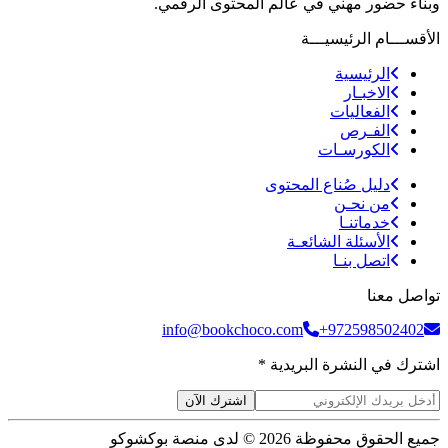
وبناء حضور مهني في عالم المحتوى الرقمي.
الأقســـام الرئيسيـــة
الرئيسية
الاخبـار
الفعاليات
الفـرص
الكورسـات
دليل صُناع المحتوى
من نحـن
خدماتنـا
الأسئلة الشائعـة
اتصل بنـا
تواصل معنا
info@bookchoco.com
+972598502402
اشترك في النشرة البريدية *
اشترك الآن
جميع الحقوق محفوظة 2026 © لدى منصة بوكشوكو