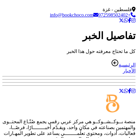
فلسطين - غزة
info@bookchoco.com
+972598502402
تفاصيل الخبر
كل ما تحتاج معرفته حول هذا الخبر
الرئيسية
الأخبار
منصة
بــوكــشــوكــو
هي مركز عربي رقمي يجمع صُنّـاع المحتــوى
والمهتمين بصناعته في مكان واحد، ويقـدّم أخبــــــــارًا، فرصًــا،
فعاليات، أدوات، ومحتوى تعلّمــــــــي يساعد على تطوير المهـارات