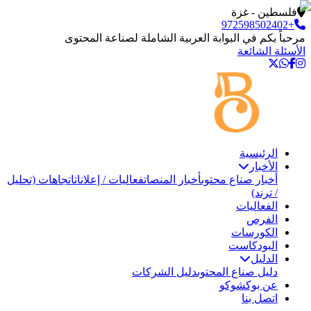
فلسطين - غزة
+972598502402
مرحباً بكم في البوابة العربية الشاملة لصناعة المحتوى
الأسئلة الشائعة
الرئيسية
الأخبار
أخبار صناع محتوى
أخبار المنصات
فعاليات / إعلانات
اتجاهات (تحليل
/ ترند)
الفعاليات
الفرص
الكورسات
البودكاست
الدليل
دليل صناع المحتوى
دليل الشركات
عن بوكشوكو
اتصل بنا