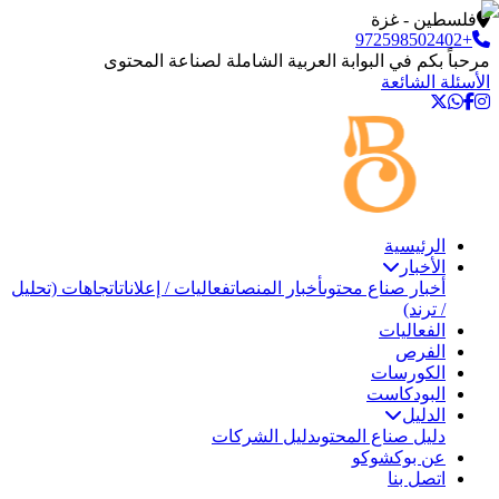
فلسطين - غزة
+972598502402
مرحباً بكم في البوابة العربية الشاملة لصناعة المحتوى
الأسئلة الشائعة
الرئيسية
الأخبار
أخبار صناع محتوى
أخبار المنصات
فعاليات / إعلانات
اتجاهات (تحليل
/ ترند)
الفعاليات
الفرص
الكورسات
البودكاست
الدليل
دليل صناع المحتوى
دليل الشركات
عن بوكشوكو
اتصل بنا