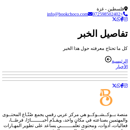
فلسطين - غزة
info@bookchoco.com
+972598502402
تفاصيل الخبر
كل ما تحتاج معرفته حول هذا الخبر
الرئيسية
الأخبار
منصة
بــوكــشــوكــو
هي مركز عربي رقمي يجمع صُنّـاع المحتــوى
والمهتمين بصناعته في مكان واحد، ويقـدّم أخبــــــــارًا، فرصًــا،
فعاليات، أدوات، ومحتوى تعلّمــــــــي يساعد على تطوير المهـارات