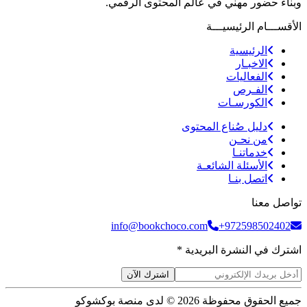
وبناء حضور مهني في عالم المحتوى الرقمي.
الأقســـام الرئيسيـــة
الرئيسية
الاخبـار
الفعاليات
الفـرص
الكورسـات
دليل صُناع المحتوى
من نحـن
خدماتنـا
الأسئلة الشائعـة
اتصل بنـا
تواصل معنا
info@bookchoco.com
+972598502402
اشترك في النشرة البريدية *
اشترك الآن
جميع الحقوق محفوظة 2026 © لدى منصة بوكشوكو