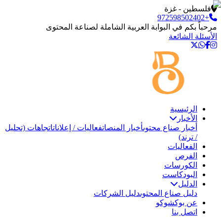
فلسطين - غزة
+972598502402
مرحباً بكم في البوابة العربية الشاملة لصناعة المحتوى
الأسئلة الشائعة
الرئيسية
الأخبار
أخبار صناع محتوى
أخبار المنصات
فعاليات / إعلانات
اتجاهات (تحليل
/ ترند)
الفعاليات
الفرص
الكورسات
البودكاست
الدليل
دليل صناع المحتوى
دليل الشركات
عن بوكشوكو
اتصل بنا