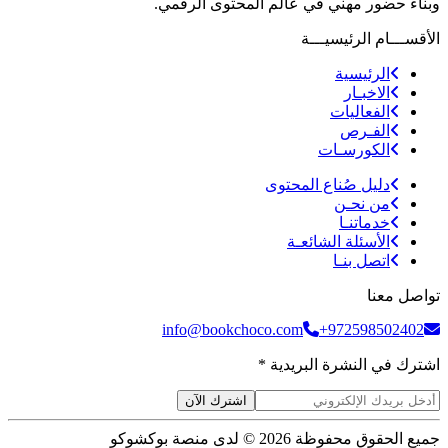
وبناء حضور مهني في عالم المحتوى الرقمي.
الأقســـام الرئيسيـــة
الرئيسية
الاخبـار
الفعاليات
الفـرص
الكورسـات
دليل صُناع المحتوى
من نحـن
خدماتنـا
الأسئلة الشائعـة
اتصل بنـا
تواصل معنا
info@bookchoco.com
+972598502402
اشترك في النشرة البريدية *
اشترك الآن
جميع الحقوق محفوظة 2026 © لدى منصة بوكشوكو