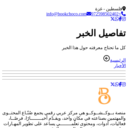
فلسطين - غزة
info@bookchoco.com
+972598502402
تفاصيل الخبر
كل ما تحتاج معرفته حول هذا الخبر
الرئيسية
الأخبار
منصة
بــوكــشــوكــو
هي مركز عربي رقمي يجمع صُنّـاع المحتــوى
والمهتمين بصناعته في مكان واحد، ويقـدّم أخبــــــــارًا، فرصًــا،
فعاليات، أدوات، ومحتوى تعلّمــــــــي يساعد على تطوير المهـارات