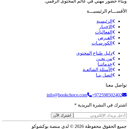
وبناء حضور مهني في عالم المحتوى الرقمي.
الأقســـام الرئيسيـــة
الرئيسية
الاخبـار
الفعاليات
الفـرص
الكورسـات
دليل صُناع المحتوى
من نحـن
خدماتنـا
الأسئلة الشائعـة
اتصل بنـا
تواصل معنا
info@bookchoco.com
+972598502402
اشترك في النشرة البريدية *
اشترك الآن
جميع الحقوق محفوظة 2026 © لدى منصة بوكشوكو