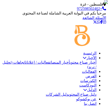
فلسطين - غزة
+972598502402
مرحباً بكم في البوابة العربية الشاملة لصناعة المحتوى
الأسئلة الشائعة
الرئيسية
الأخبار
أخبار صناع محتوى
أخبار المنصات
فعاليات / إعلانات
اتجاهات (تحليل
/ ترند)
الفعاليات
الفرص
الكورسات
البودكاست
الدليل
دليل صناع المحتوى
دليل الشركات
عن بوكشوكو
اتصل بنا