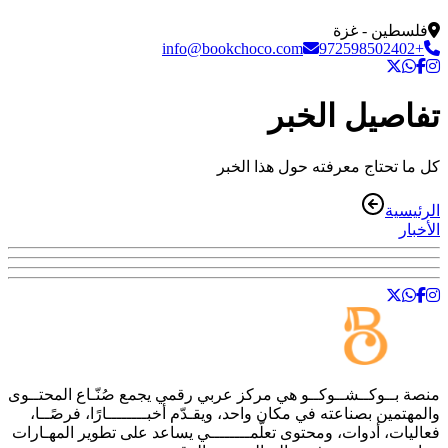
فلسطين - غزة
info@bookchoco.com
+972598502402
تفاصيل الخبر
كل ما تحتاج معرفته حول هذا الخبر
الرئيسية
الأخبار
منصة
بــوكــشــوكــو
هي مركز عربي رقمي يجمع صُنّـاع المحتــوى
والمهتمين بصناعته في مكان واحد، ويقـدّم أخبــــــــارًا، فرصًــا،
فعاليات، أدوات، ومحتوى تعلّمــــــــي يساعد على تطوير المهـارات