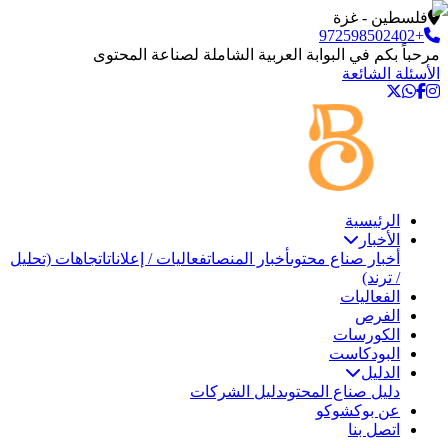
فلسطين - غزة
+972598502402
مرحباً بكم في البوابة العربية الشاملة لصناعة المحتوى
الأسئلة الشائعة
الرئيسية
الأخبار
أخبار صناع محتوى
أخبار المنصات
فعاليات / إعلانات
اتجاهات (تحليل
/ ترند)
الفعاليات
الفرص
الكورسات
البودكاست
الدليل
دليل صناع المحتوى
دليل الشركات
عن بوكشوكو
اتصل بنا