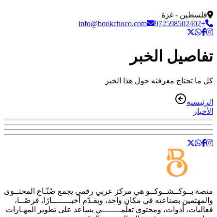
فلسطين - غزة
info@bookchoco.com
+972598502402
تفاصيل الخبر
كل ما تحتاج معرفته حول هذا الخبر
الرئيسية
الأخبار
منصة
بــوكــشــوكــو
هي مركز عربي رقمي يجمع صُنّـاع المحتــوى
والمهتمين بصناعته في مكان واحد، ويقـدّم أخبــــــــارًا، فرصًــا،
فعاليات، أدوات، ومحتوى تعلّمــــــــي يساعد على تطوير المهـارات