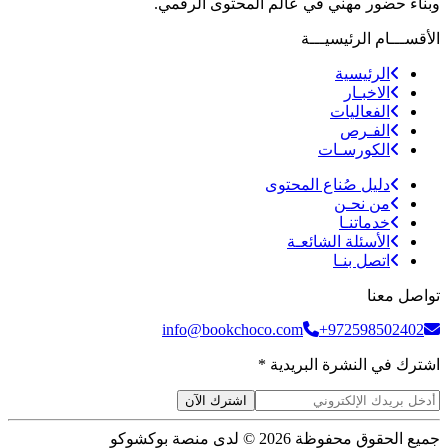
وبناء حضور مهني في عالم المحتوى الرقمي.
الأقســـام الرئيسيـــة
الرئيسية
الاخبـار
الفعاليات
الفـرص
الكورسـات
دليل صُناع المحتوى
من نحـن
خدماتنـا
الأسئلة الشائعـة
اتصل بنـا
تواصل معنا
info@bookchoco.com
+972598502402
اشترك في النشرة البريدية *
اشترك الآن
جميع الحقوق محفوظة 2026 © لدى منصة بوكشوكو